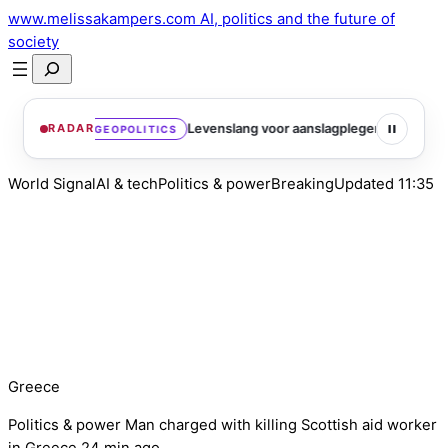
Skip
www.
melissakampers
.com
AI, politics and the future of
to
society
content
Search
Levenslang voor aanslagpleger die vorig jaar inreed op menigte Mün
RADAR
CS
World Signal
AI & tech
Politics & power
Breaking
Updated
11:35
Greece
Politics & power
Man charged with killing Scottish aid worker