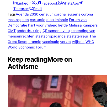
LinkedIn
X
Facebook
WhatsApp
Telegram
Email
Tags
Agenda 2030
censuur
corona leugens
corona
maatregelen
corruptie
discriminatie
Forum van
Democratie
hart voor vrijheid
liefde
Melissa Kampers
OMT
onderdrukking
QR samenleving
schending van
mensenrechten
staatspropaganda
staatsterreur
The
Great Reset
tirannie
vaccinatie
verzet
vrijheid
WHO
World Economic Forum
Keep reading
More on
Activisme